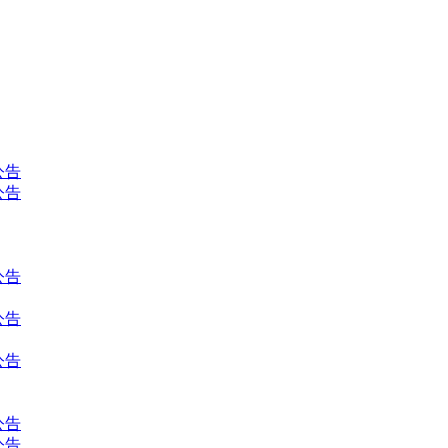
公告
公告
公告
公告
公告
公告
公告